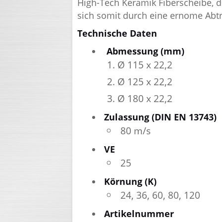
High-Tech Keramik Fiberscheibe, d
sich somit durch eine ernome Abt
Technische Daten
Abmessung (mm)
Ø 115 x 22,2
Ø 125 x 22,2
Ø 180 x 22,2
Zulassung (DIN EN 13743)
80 m/s
VE
25
Körnung (K)
24, 36, 60, 80, 120
Artikelnummer