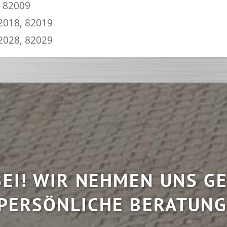
, 82009
2018, 82019
2028, 82029
EI! WIR NEHMEN UNS GE
PERSÖNLICHE BERATUNG