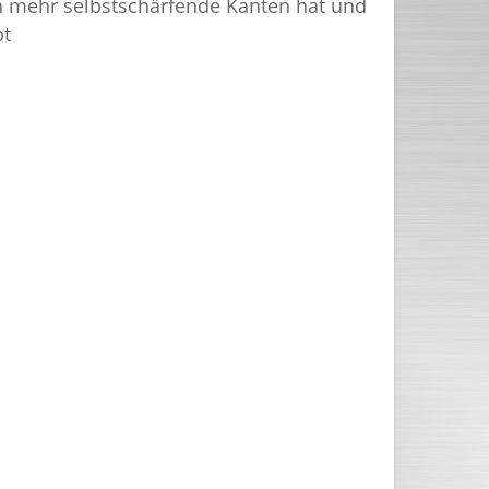
ch mehr selbstschärfende Kanten hat und
bt