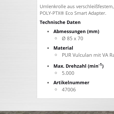
Umlenkrolle aus verschleißfestem,
POLY-PTX® Eco Smart Adapter.
Technische Daten
Abmessungen (mm)
Ø 85 x 70
Material
PUR Vulculan mit VA R
-1
Max. Drehzahl (min
)
5.000
Artikelnummer
47006