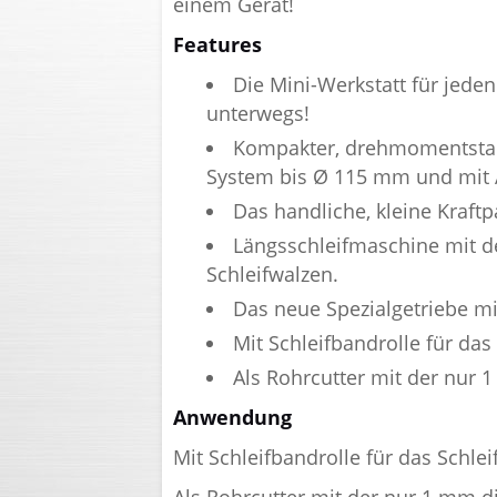
einem Gerät!
Features
Die Mini-Werkstatt für jede
unterwegs!
Kompakter, drehmomentstark
System bis Ø 115 mm und mit A
Das handliche, kleine Kraftp
Längsschleifmaschine mit 
Schleifwalzen.
Das neue Spezialgetriebe m
Mit Schleifbandrolle für da
Als Rohrcutter mit der n
Anwendung
Mit Schleifbandrolle für das Schle
Als Rohrcutter mit der nur 1 