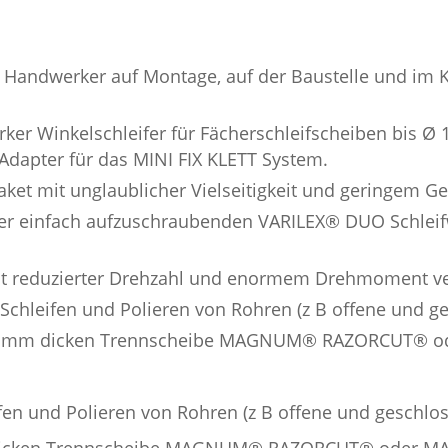
n Handwerker auf Montage, auf der Baustelle und im K
er Winkelschleifer für Fächerschleifscheiben bis Ø 
dapter für das MINI FIX KLETT System.
aket mit unglaublicher Vielseitigkeit und geringem Ge
der einfach aufzuschraubenden VARILEX® DUO Schlei
it reduzierter Drehzahl und enormem Drehmoment ver
s Schleifen und Polieren von Rohren (z B offene und 
ur 1 mm dicken Trennscheibe MAGNUM® RAZORCUT®
ifen und Polieren von Rohren (z B offene und geschlo
mm dicken Trennscheibe MAGNUM® RAZORCUT® oder