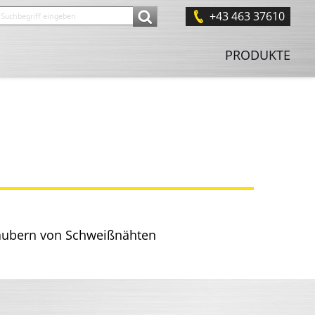
+43 463 37610
PRODUKTE
äubern von Schweißnähten