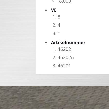
8.000
VE
8
4
1
Artikelnummer
46202
46202n
46201