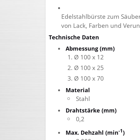
Edelstahlbürste zum Säuber
von Lack, Farben und Verunr
Technische Daten
Abmessung (mm)
Ø 100 x 12
Ø 100 x 25
Ø 100 x 70
Material
Stahl
Drahtstärke (mm)
0,2
-1
Max. Dehzahl (min
)