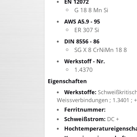
EN 12072
G 18 8 Mn Si
AWS A5.9 - 95
ER 307 Si
DIN 8556 - 86
SG X 8 CrNiMn 18 8
Werkstoff - Nr.
1.4370
Eigenschaften
Werkstoffe:
Schweißkritisch
Weissverbindungen ; 1.3401 ; 
Ferritnummer:
Schweißstrom:
DC +
Hochtemperatureigenscha