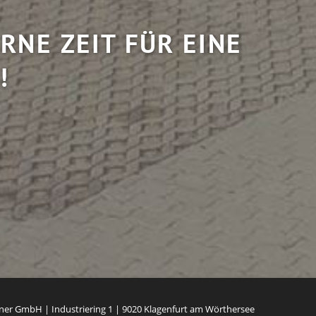
RNE ZEIT FÜR EINE
!
chner GmbH
|
Industriering 1
|
9020
Klagenfurt am Wörthersee