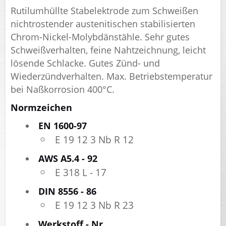
Rutilumhüllte Stabelektrode zum Schweißen
nichtrostender austenitischen stabilisierten
Chrom-Nickel-Molybdänstähle. Sehr gutes
Schweißverhalten, feine Nahtzeichnung, leicht
lösende Schlacke. Gutes Zünd- und
Wiederzündverhalten. Max. Betriebstemperatur
bei Naßkorrosion 400°C.
Normzeichen
EN 1600-97
E 19 12 3 Nb R 12
AWS A5.4 - 92
E 318 L - 17
DIN 8556 - 86
E 19 12 3 Nb R 23
Werkstoff - Nr.