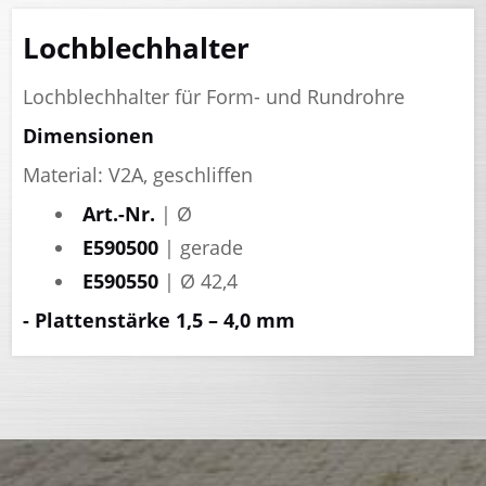
Lochblechhalter
Lochblechhalter für Form- und Rundrohre
Dimensionen
Material: V2A, geschliffen
Art.-Nr.
| Ø
E
590500
| gerade
E
590550
| Ø 42,4
- Plattenstärke 1,5 – 4,0 mm